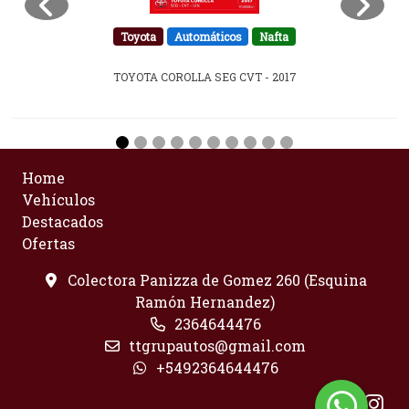
Toyota
Automáticos
Nafta
TOYOTA COROLLA SEG CVT - 2017
Home
Vehículos
Destacados
Ofertas
Colectora Panizza de Gomez 260 (Esquina
Ramón Hernandez)
2364644476
ttgrupautos@gmail.com
+5492364644476