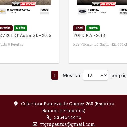
evrolet
Nafta
Ford
Nafta
EVROLET Astra GL - 2006
FORD KA - 2013
Nafta 5 Puertas
FLY VIRAL - 1.0 Nafta - 121.000
Mostrar
por pág
1
Colectora Panizza de Gomez 260 (Esquina
Ramón Hernandez)
2364644476
ttgrupautos@gmail.com