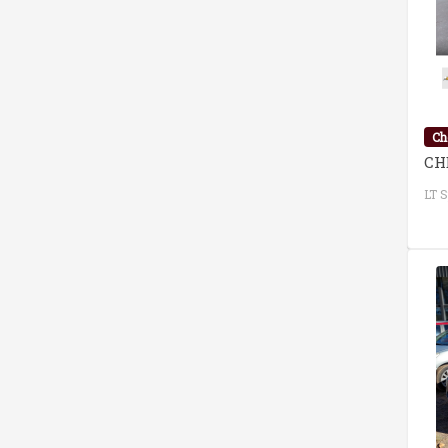
Ch
CH
LT S