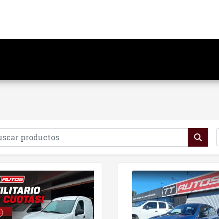
os, Mucho más que un Concesionario