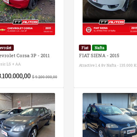
evrolet
Fiat
Nafta
vrolet Corsa 3P - 2011
FIAT SIENA - 2015
ssic LS + AA
Atractive 1.4 8v Nafta - 135.000 
8.100.000,00
$ 9.200.000,00