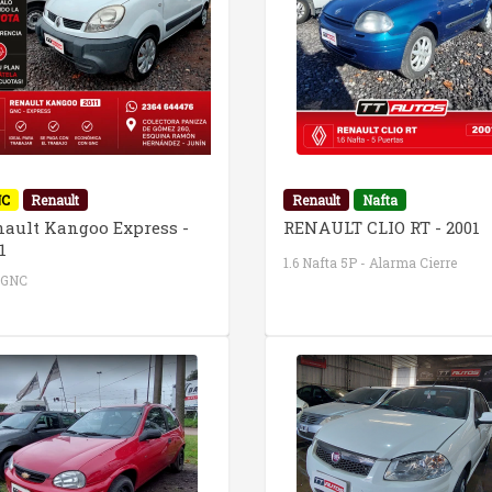
NC
Renault
Renault
Nafta
nault Kangoo Express -
RENAULT CLIO RT - 2001
1
1.6 Nafta 5P - Alarma Cierre
 GNC