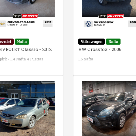
evrolet
Nafta
Volkswagen
Nafta
EVROLET Classic - 2012
VW Crossfox - 2006
pirit - 1.4 Nafta 4 Puertas
1.6 Nafta