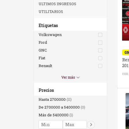
ULTIMOS INGRESOS
UTILITARIOS
Etiquetas
Volkswagen
Ford
GNC
G
Fiat
Re
201
Renault
Diesel
con
Ver más
Peugeot
Chevrolet
Precios
Nafta
Hasta 2700000
(11)
De 2700000 a 5400000
(0)
Más de 5400000
(1)