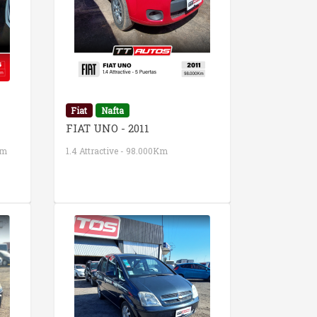
Fiat
Nafta
FIAT UNO - 2011
Km
1.4 Attractive - 98.000Km